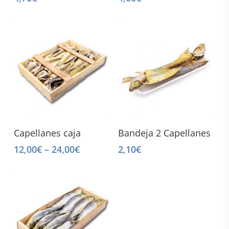
This
Select Options
Add To Cart
Capellanes caja
Bandeja 2 Capellanes
product
12,00
€
–
24,00
€
2,10
€
has
multiple
variants.
The
options
may