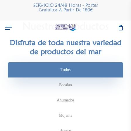
Skip
SERVICIO 24/48 Horas - Portes
Gratuitos A Partir De 180€
to
main
Nuestros productos
Menu
content
Disfruta de toda nuestra variedad
de productos del mar
Todos
Bacalao
Ahumados
Mojama
Huevas