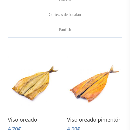
Cortezas de bacalao
Panfish
Add To Cart
Read More
Viso oreado
Viso oreado pimentón
4,70
€
4,60
€