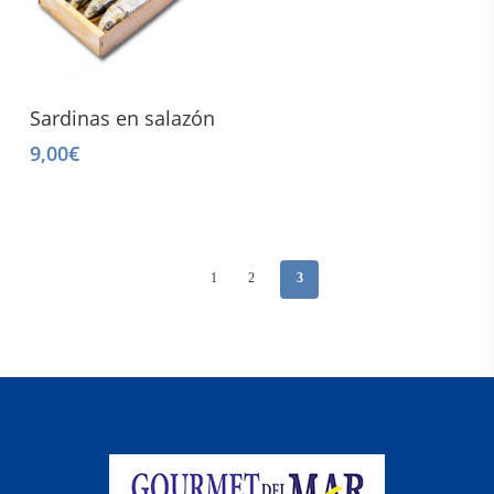
be
chosen
on
the
Read More
Sardinas en salazón
product
page
9,00
€
1
2
3