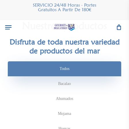
Skip
SERVICIO 24/48 Horas - Portes
Gratuitos A Partir De 180€
to
main
Nuestros productos
Menu
content
Disfruta de toda nuestra variedad
de productos del mar
Todos
Bacalao
Ahumados
Mojama
Huevas