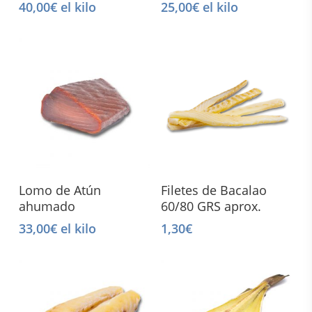
40,00
€
el kilo
25,00
€
el kilo
Read More
Add To Cart
Lomo de Atún
Filetes de Bacalao
ahumado
60/80 GRS aprox.
33,00
€
el kilo
1,30
€