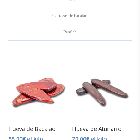
Cortezas de bacalao
Panfish
Select Options
Read More
Hueva de Bacalao
Hueva de Atunarro
35,00
€
el kilo
70,00
€
el kilo