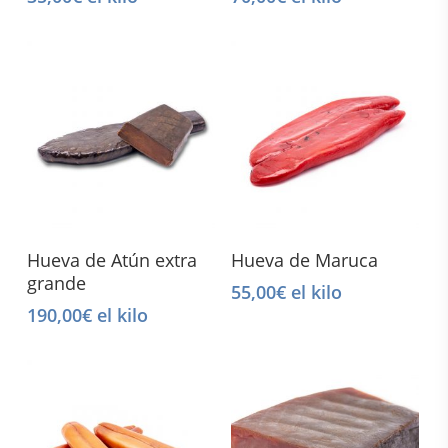
Select Options
Select Options
Hueva de Atún extra
Hueva de Maruca
grande
55,00
€
el kilo
190,00
€
el kilo