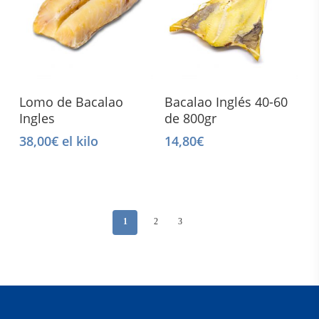
Select Options
Add To Cart
Lomo de Bacalao
Bacalao Inglés 40-60
Ingles
de 800gr
38,00
€
el kilo
14,80
€
1
2
3