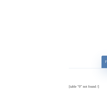
F
[table “0” not found /]