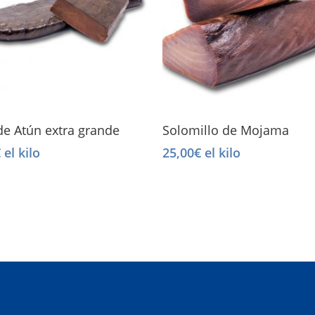
Select Options
Select Options
e Atún extra grande
Solomillo de Mojama
€
el kilo
25,00
€
el kilo