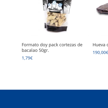
Add To Cart
Formato doy pack cortezas de
Hueva d
bacalao 50gr.
190,00
1,79
€