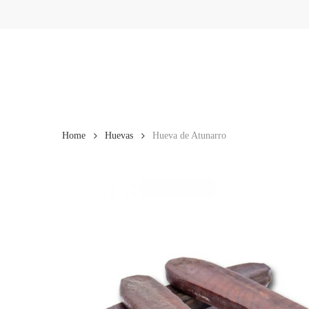
Skip
to
main
content
Home
Huevas
Hueva de Atunarro