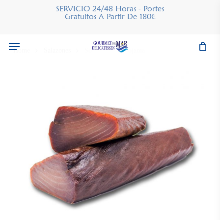
Skip
SERVICIO 24/48 Horas - Portes
Gratuitos A Partir De 180€
to
main
Menu
content
Home
Salazones
Solomillo de Mojama