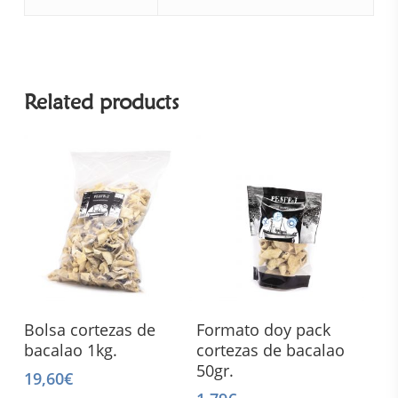
Related products
Add To Cart
Add To Cart
Bolsa cortezas de
Formato doy pack
bacalao 1kg.
cortezas de bacalao
50gr.
19,60
€