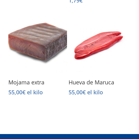
1,79
€
Select Options
Select Options
Mojama extra
Hueva de Maruca
55,00
€
el kilo
55,00
€
el kilo