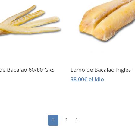
Select Options
Add To Cart
 de Bacalao 60/80 GRS
Lomo de Bacalao Ingles
38,00
€
el kilo
1
2
3