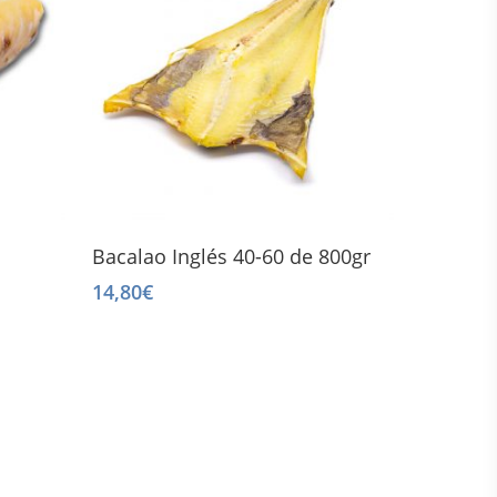
Add To Cart
Bacalao Inglés 40-60 de 800gr
14,80
€