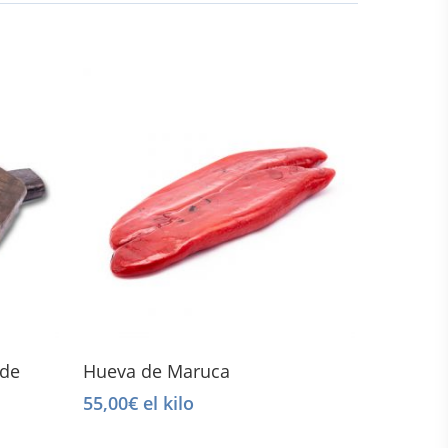
Select Options
nde
Hueva de Maruca
55,00
€
el kilo