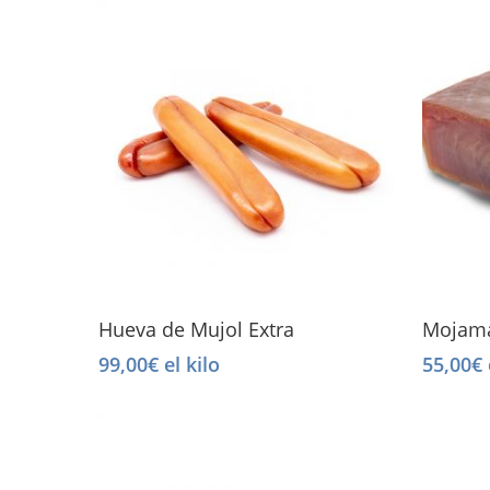
Select Options
Hueva de Mujol Extra
Mojama
99,00
€
el kilo
55,00
€