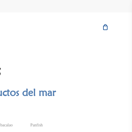
s
uctos del mar
 bacalao
Panfish