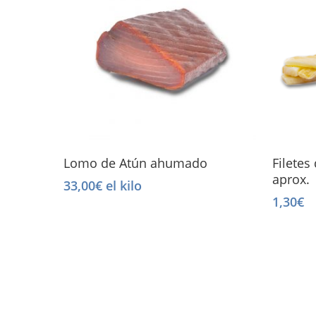
Read More
Lomo de Atún ahumado
Filetes
aprox.
33,00
€
el kilo
1,30
€