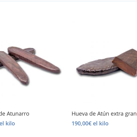
Select Options
Select Options
de Atunarro
Hueva de Atún extra gra
el kilo
190,00
€
el kilo